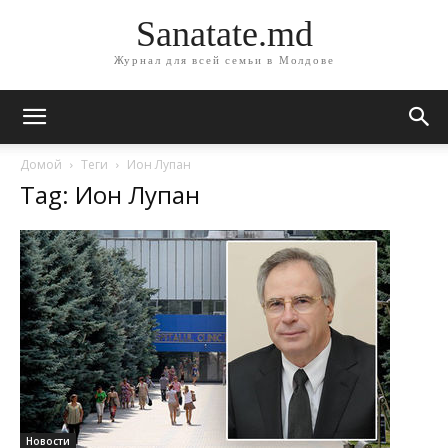
Sanatate.md
Журнал для всей семьи в Молдове
Домой
Теги
Ион Лупан
Tag: Ион Лупан
Новости