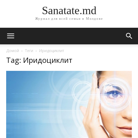
Sanatate.md
Журнал для всей семьи в Молдове
Домой
Теги
Иридоциклит
Tag: Иридоциклит