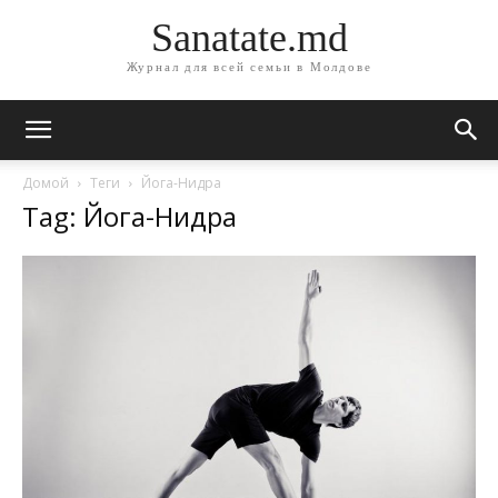
Sanatate.md
Журнал для всей семьи в Молдове
Домой
Теги
Йога-Нидра
Tag: Йога-Нидра