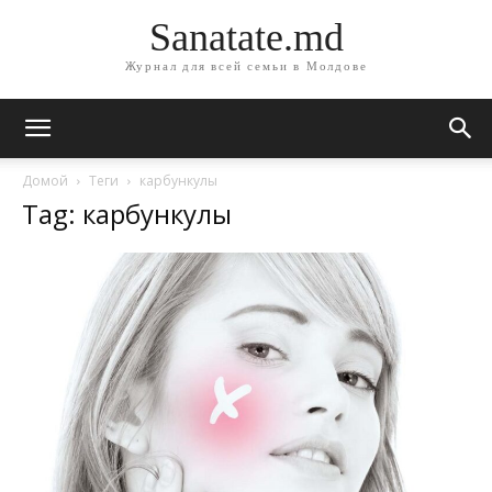
Sanatate.md
Журнал для всей семьи в Молдове
Домой
Теги
карбункулы
Tag: карбункулы