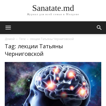
Sanatate.md
Журнал для всей семьи в Молдове
Домой
Теги
лекции Татьяны Черниговской
Tag: лекции Татьяны
Черниговской