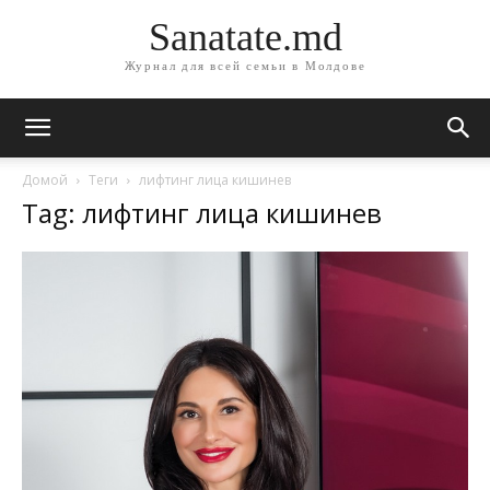
Sanatate.md
Журнал для всей семьи в Молдове
Домой
Теги
лифтинг лица кишинев
Tag: лифтинг лица кишинев