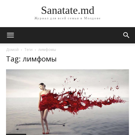
Sanatate.md
Журнал для всей семьи в Молдове
Домой
Теги
лимфомы
Tag: лимфомы