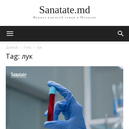
Sanatate.md
Журнал для всей семьи в Молдове
Домой
Теги
лук
Tag: лук