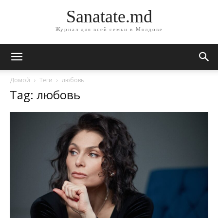
Sanatate.md
Журнал для всей семьи в Молдове
Домой
Теги
любовь
Tag: любовь