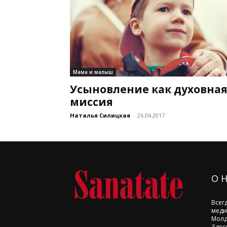
Мама и малыш
Усыновление как духовна
миссия
Наталья Силицкая
-
26.04.2017
О 
Всег
меди
Молд
Здес