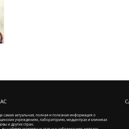
я
НАС
С
да самая актуальная, полная и полезная информация о
цинских учреждениях, лабораториях, медцентрах и клиниках
овы и других стран.
ь вы найдете экспертные статьи о заболеваниях, методах