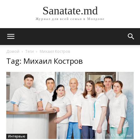
Sanatate.md
Журнал для всей семьи в Молдове
Домой
Теги
Михаил Костров
Tag: Михаил Костров
Интервью