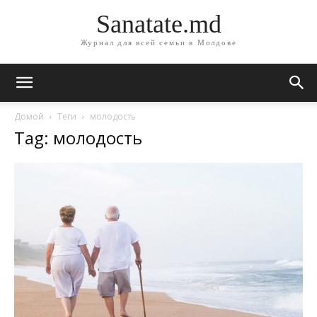
Sanatate.md
Журнал для всей семьи в Молдове
Домой
Теги
молодость
Tag: молодость