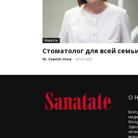
Новости
Стоматолог для всей семь
Dr. Cvartin Irina
-
29.06.2022
О 
Всег
меди
Молд
Здес
лече
врач