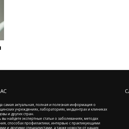
и
НАС
С
да самая актуальная, полная и полезная информация о
цинских учреждениях, лабораториях, медцентрах и клиниках
овы и других стран.
ь вы найдете экспертные статьи о заболеваниях, методах
ния, способах профилактики, интервью с практикующими
ами и другими специалистами, а также новости от наших