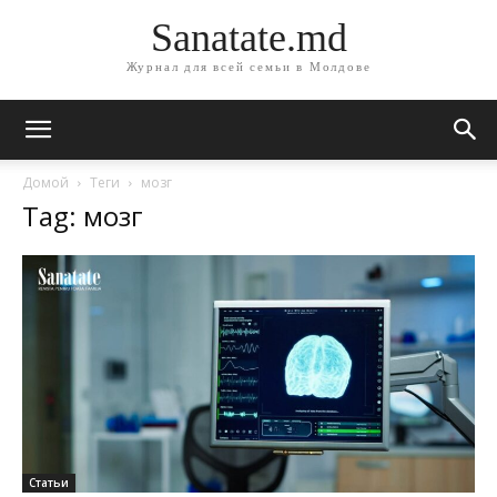
Sanatate.md
Журнал для всей семьи в Молдове
Домой
Теги
мозг
Tag: мозг
Статьи