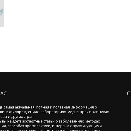
НАС
С
да самая актуальная, полная и полезная информация о
цинских учреждениях, лабораториях, медцентрах и клиниках
овы и других стран.
ь вы найдете экспертные статьи о заболеваниях, методах
ния, способах профилактики, интервью с практикующими
ами и другими специалистами, а также новости от наших