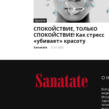
Красота
СПОКОЙСТВИЕ, ТОЛЬКО
СПОКОЙСТВИЕ! Как стресс
«убивает» красоту
Sanatate
-
12.01.2022
О 
Всег
меди
Молд
Здес
лече
врач