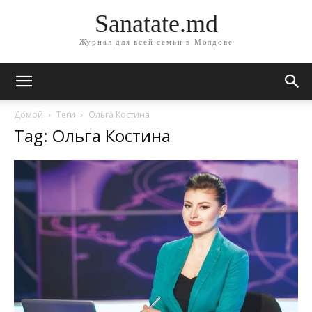
Sanatate.md
Журнал для всей семьи в Молдове
Домой
Теги
Ольга Костина
Tag: Ольга Костина