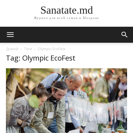
Sanatate.md
Журнал для всей семьи в Молдове
Домой
Теги
Olympic EcoFest
Tag: Olympic EcoFest