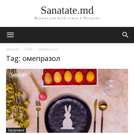
Sanatate.md
Журнал для всей семьи в Молдове
Домой
Теги
омепразол
Tag: омепразол
Здоровье