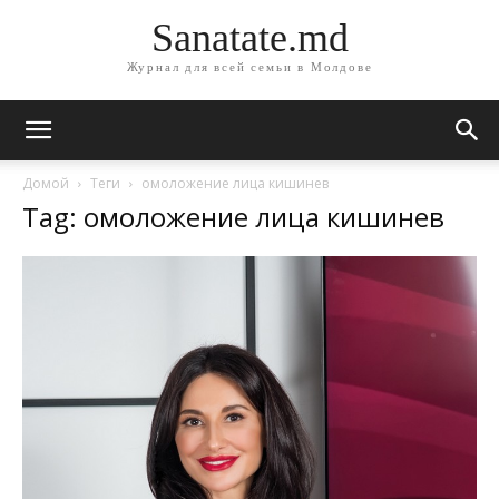
Sanatate.md
Журнал для всей семьи в Молдове
Домой
Теги
омоложение лица кишинев
Tag: омоложение лица кишинев