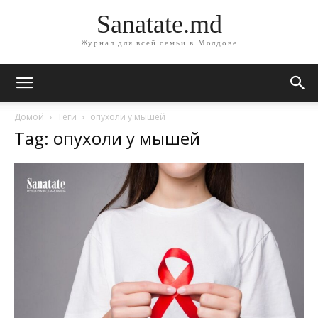
Sanatate.md
Журнал для всей семьи в Молдове
Домой
Теги
опухоли у мышей
Tag: опухоли у мышей