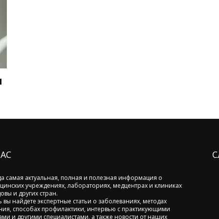
и
НАС
С
да самая актуальная, полная и полезная информация о
цинских учреждениях, лабораториях, медцентрах и клиниках
овы и других стран.
ь вы найдете экспертные статьи о заболеваниях, методах
ния, способах профилактики, интервью с практикующими
ами и другими специалистами, а также новости от наших