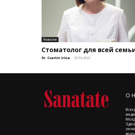
Новости
Стоматолог для всей семь
Dr. Cvartin Irina
-
29.06.2022
О 
Всег
меди
Молд
Здес
лече
врач