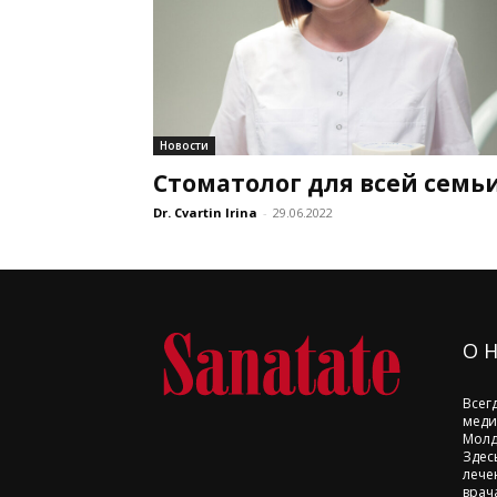
Новости
Стоматолог для всей семь
Dr. Cvartin Irina
-
29.06.2022
О 
Всег
меди
Молд
Здес
лече
врач