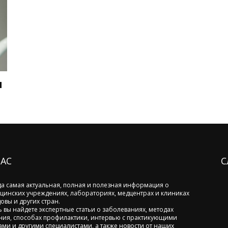
и
НАС
С
да самая актуальная, полная и полезная информация о
цинских учреждениях, лабораториях, медцентрах и клиниках
овы и других стран.
ь вы найдете экспертные статьи о заболеваниях, методах
ния, способах профилактики, интервью с практикующими
ами и другими специалистами, а также новости от наших