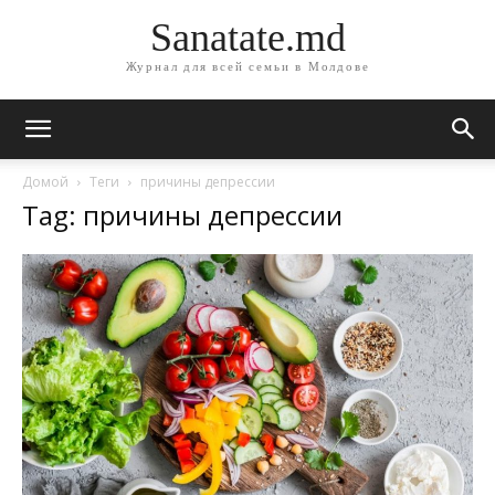
Sanatate.md
Журнал для всей семьи в Молдове
Домой
Теги
причины депрессии
Tag: причины депрессии