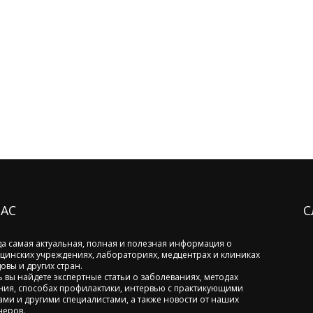
НАС
С
да самая актуальная, полная и полезная информация о
цинских учреждениях, лабораториях, медцентрах и клиниках
овы и других стран.
ь вы найдете экспертные статьи о заболеваниях, методах
ния, способах профилактики, интервью с практикующими
ами и другими специалистами, а также новости от наших
неров.