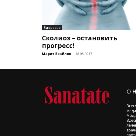
Здоровье
Сколиоз – остановить
прогресс!
Мария Брайлян
-
18.08.2017
О 
Всег
меди
Молд
Здес
лече
врач
парт