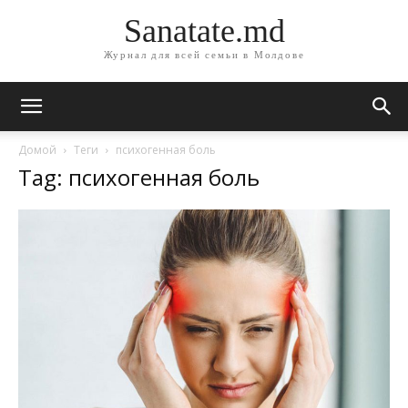
Sanatate.md
Журнал для всей семьи в Молдове
Домой
Теги
психогенная боль
Tag: психогенная боль