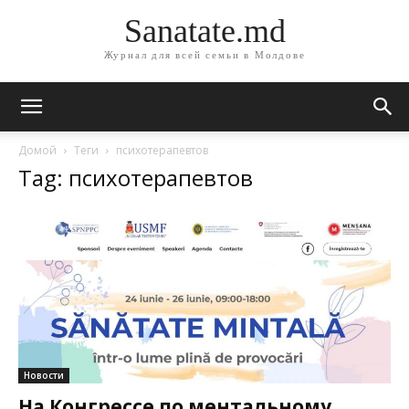
Sanatate.md
Журнал для всей семьи в Молдове
Домой
Теги
психотерапевтов
Tag: психотерапевтов
Новости
На Конгрессе по ментальному