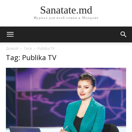
Sanatate.md
Журнал для всей семьи в Молдове
Домой
Теги
Publika TV
Tag: Publika TV