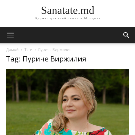
Sanatate.md
Журнал для всей семьи в Молдове
Домой
Теги
Пуриче Виржилия
Tag: Пуриче Виржилия