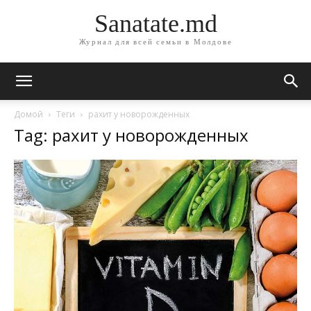
Sanatate.md
Журнал для всей семьи в Молдове
Домой
Теги
рахит у новорожденных
Tag: рахит у новорожденных