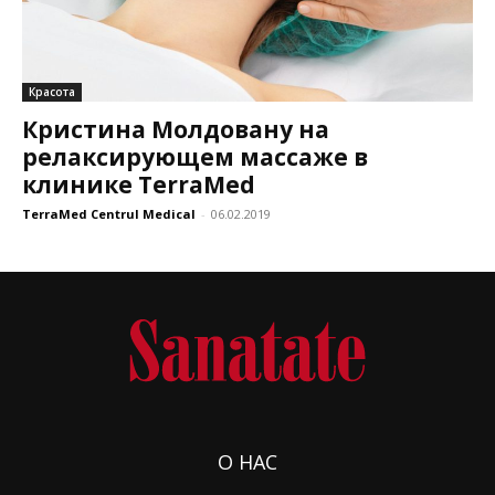
Красота
Кристина Молдовану на
релаксирующем массаже в
клинике TerraMed
TerraMed Centrul Medical
-
06.02.2019
О НАС