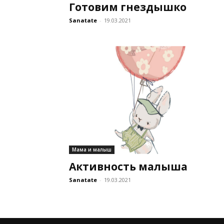
Готовим гнездышко
Sanatate
-
19.03.2021
Мама и малыш
Активность малыша
Sanatate
-
19.03.2021