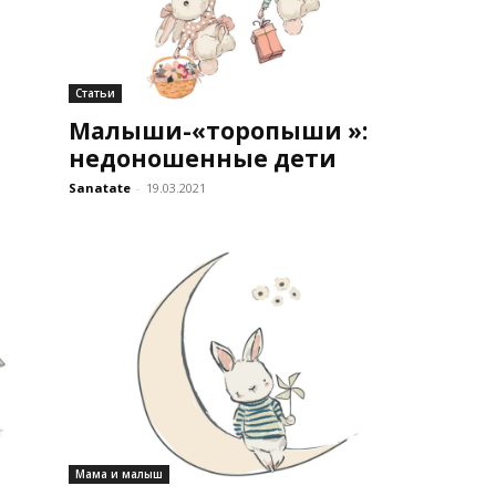
Статьи
Малыши-«торопыши »:
недоношенные дети
Sanatate
-
19.03.2021
Мама и малыш