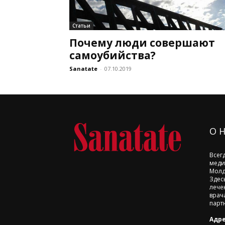
Статьи
Почему люди совершают
самоубийства?
Sanatate
-
07.10.2019
О 
Всег
меди
Молд
Здес
лече
врач
парт
Адре