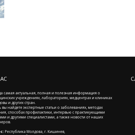
НАС
С
да самая актуальная, полная и полезная информация о
цинских учреждениях, лабораториях, медцентрах и клиниках
овы и других стран.
ь вы найдете экспертные статьи о заболеваниях, методах
ния, способах профилактики, интервью с практикующими
ами и другими специалистами, а также новости от наших
неров.
с:
Республика Молдова, г. Кишинев,