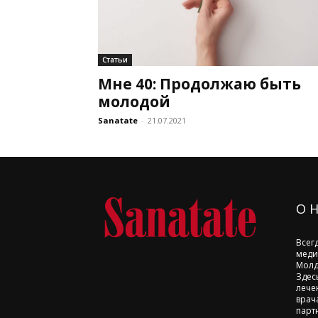
Статьи
Мне 40: Продолжаю быть
молодой
Sanatate
-
21.07.2021
О 
Всег
меди
Молд
Здес
лече
врач
парт