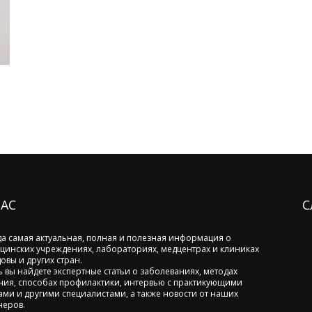
НАС
С
да самая актуальная, полная и полезная информация о
цинских учреждениях, лабораториях, медцентрах и клиниках
овы и других стран.
ь вы найдете экспертные статьи о заболеваниях, методах
ния, способах профилактики, интервью с практикующими
ами и другими специалистами, а также новости от наших
неров.