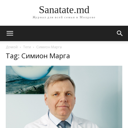
Sanatate.md
Журнал для всей семьи в Молдове
Домой
Теги
Симион Марга
Tag: Симион Марга