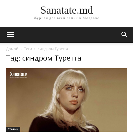
Sanatate.md
Журнал для всей семьи в Молдове
Домой
Теги
синдром Туретта
Tag: синдром Туретта
Статьи