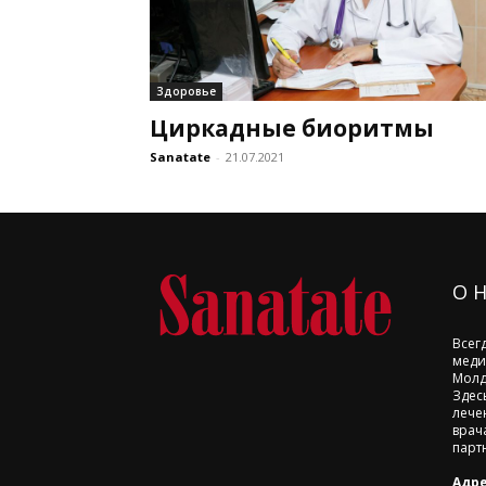
Здоровье
Циркадные биоритмы
Sanatate
-
21.07.2021
О 
Всег
меди
Молд
Здес
лече
врач
парт
Адре