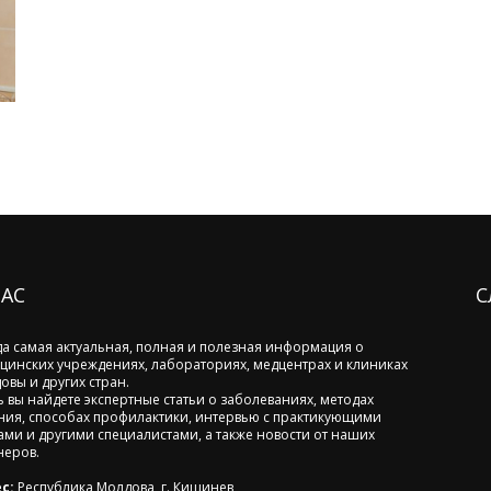
НАС
С
да самая актуальная, полная и полезная информация о
цинских учреждениях, лабораториях, медцентрах и клиниках
овы и других стран.
ь вы найдете экспертные статьи о заболеваниях, методах
ния, способах профилактики, интервью с практикующими
ами и другими специалистами, а также новости от наших
неров.
с:
Республика Молдова, г. Кишинев,