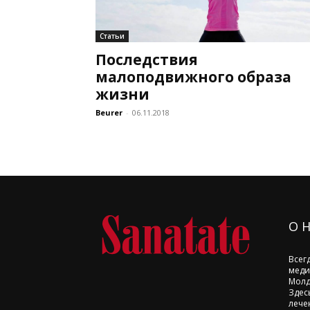
Статьи
Последствия
малоподвижного образа
жизни
Beurer
-
06.11.2018
О 
Всег
меди
Молд
Здес
лече