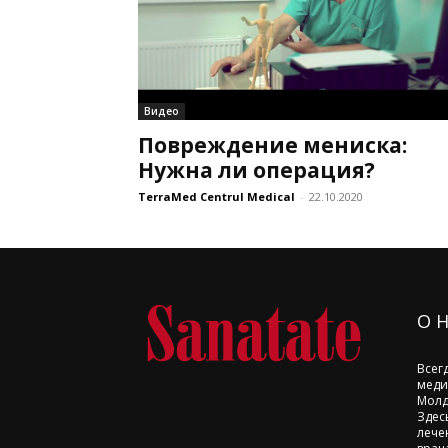
Видео
Повреждение мениска:
Нужна ли операция?
TerraMed Centrul Medical
-
22.10.2020
О 
Всег
меди
Молд
Здес
лече