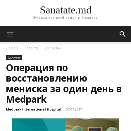
Sanatate.md
Журнал для всей семьи в Молдове
Домой
Новости
Здоровье
Здоровье
Операция по
восстановлению
мениска за один день в
Medpark
Medpark International Hospital
-
07.07.2017