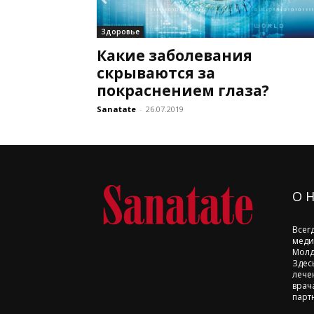
Здоровье
Какие заболевания
скрываются за
покраснением глаза?
Sanatate
-
26.07.2019
О 
Всег
меди
Молд
Здес
лече
врач
парт