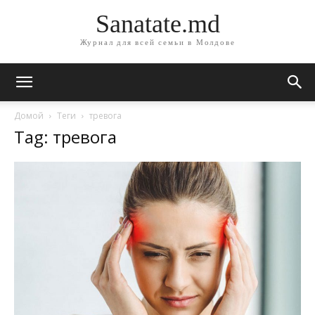
Sanatate.md
Журнал для всей семьи в Молдове
Домой
Теги
тревога
Tag: тревога