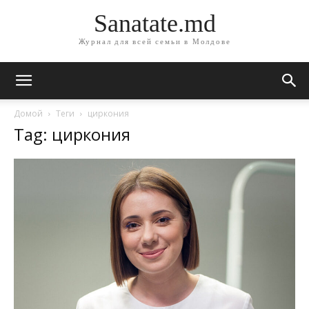
Sanatate.md
Журнал для всей семьи в Молдове
Домой
Теги
циркония
Tag: циркония