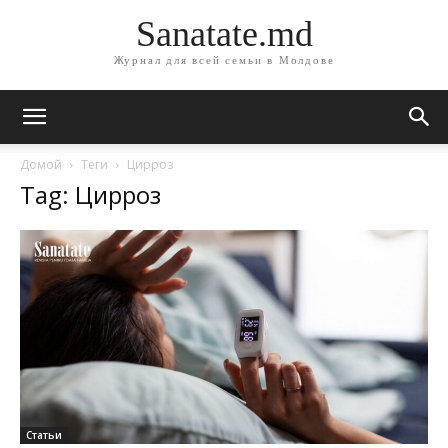
Sanatate.md
Журнал для всей семьи в Молдове
Домой
Теги
Цирроз
Tag: Цирроз
Статьи