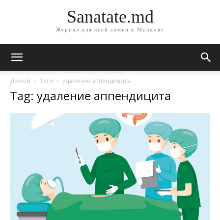
Sanatate.md
Журнал для всей семьи в Молдове
Домой
Теги
удаление аппендицита
Tag: удаление аппендицита