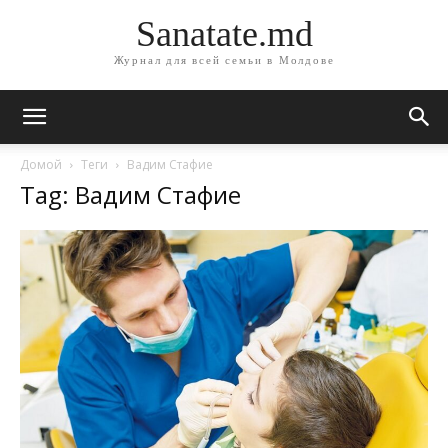
Sanatate.md
Журнал для всей семьи в Молдове
Домой
Теги
Вадим Стафие
Tag: Вадим Стафие