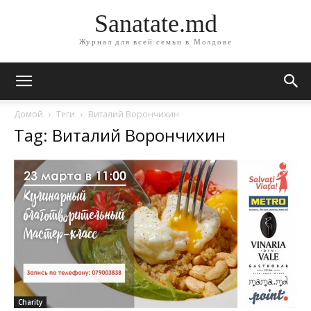
Sanatate.md
Журнал для всей семьи в Молдове
Домой
Теги
Виталий Ворончихин
Tag: Виталий Ворончихин
Charity