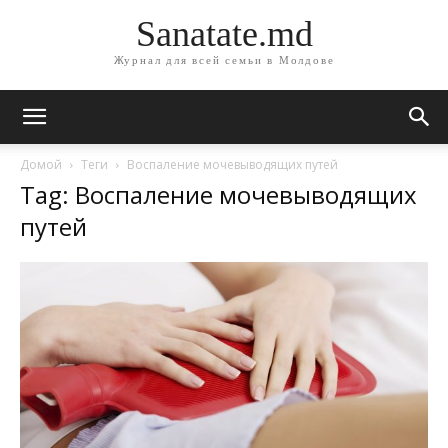
Sanatate.md
Журнал для всей семьи в Молдове
Домой
Теги
Воспаление мочевыводящих путей
Tag: Воспаление мочевыводящих
путей