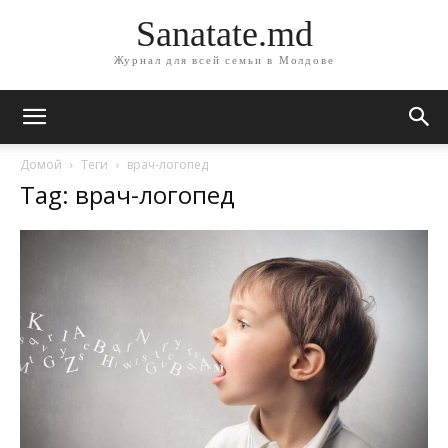
Sanatate.md
Журнал для всей семьи в Молдове
Домой
Теги
врач-логопед
Tag: врач-логопед