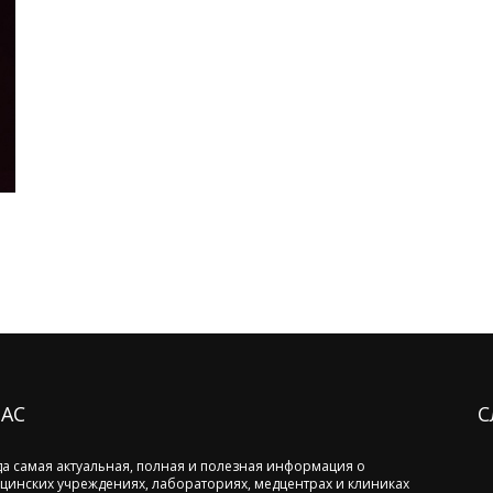
НАС
С
да самая актуальная, полная и полезная информация о
цинских учреждениях, лабораториях, медцентрах и клиниках