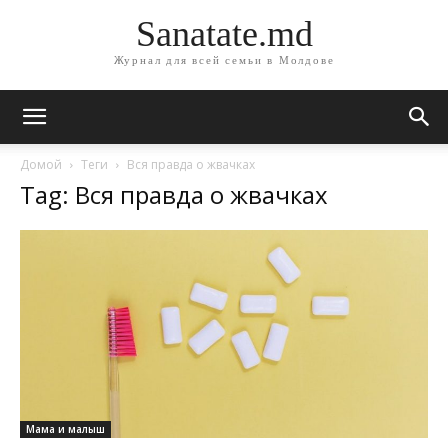
Sanatate.md
Журнал для всей семьи в Молдове
Домой
Теги
Вся правда о жвачках
Tag: Вся правда о жвачках
Мама и малыш